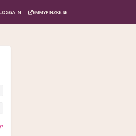
LOGGA IN
EMMYPINZKE.SE
d?