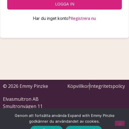
LOGGA IN
Registrera nu
Har du inget konto?
© 2026 Emmy Pinzke
Köpvillkor
Integritetspolicy
Elvasmultron AB
Smultronvägen 11
633 53 Eskilstuna
Genom att fortsätta använda Expand with Emmy Pinzke
559121-5701
godkänner du användandet av cookies.