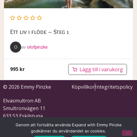
Ett liv i flöde – Steg 1
O
av
olofpinzke
995
kr
Lägg till i varukorg
© 2026 Emmy Pinzke
Köpvillkor
Integritetspolicy
Elvasmultron AB
Smultronvägen 11
633 53 Eskilstuna
559121-5701
Genom att fortsätta använda Expand with Emmy Pinzke
godkänner du användandet av cookies.