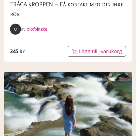
FRÅGA KROPPEN – Få kontakt med din inre
röst
O
av
olofpinzke
345
kr
Lägg till i varukorg