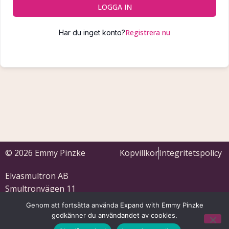
LOGGA IN
Registrera nu
Har du inget konto?
© 2026 Emmy Pinzke
Köpvillkor
Integritetspolicy
Elvasmultron AB
Smultronvägen 11
633 53 Eskilstuna
Genom att fortsätta använda Expand with Emmy Pinzke
559121-5701
godkänner du användandet av cookies.