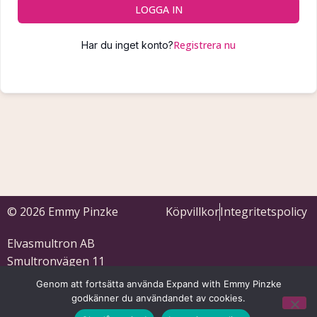
LOGGA IN
Registrera nu
Har du inget konto?
© 2026 Emmy Pinzke
Köpvillkor
Integritetspolicy
Elvasmultron AB
Smultronvägen 11
633 53 Eskilstuna
Genom att fortsätta använda Expand with Emmy Pinzke
559121-5701
godkänner du användandet av cookies.